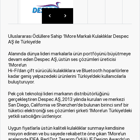
Uluslararası Ödüllere Sahip 1More Markalı Kulaklıklar Despec
AŞ ile Türkiye’de
Alanında dünya lideri markalarla ürün portföyünü büyütmeye
devam eden Despec AŞ, üstün ses çözümleri üreticisi
1More’un
Hi-Fi’dan çift sürücülü kulaklıklara ve Bluetooth hoparlörlere
kadar geniş yelpazedeki ürünlerini Türkiye’deki kullanıcılarla
buluşturuyor.
Pek çok teknoloji lideri markanın distribütörlüğünü
gerçekleştiren Despec AŞ, 2013 yılında kurulan ve merkezi
San Diego, California ve Shenzhen’de bulunan birinci sınıf bir
tüketici elektroniği ses çözümleri şirketi 1More’un Türkiye’deki
yetkili satıcılığını üstleniyor.
Uygun fiyatlarla üstün kaliteli kulaklıklar sunmayı kendisine
misyon edinen ve bu sayede rekabette öne çıkan 1More’un
aralarında IDEA, Red Dot Tasarım Ödülü, IF Design Awards’un