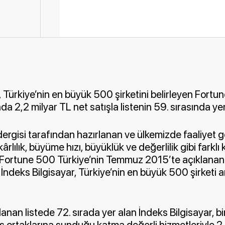
, Türkiye’nin en büyük 500 şirketini belirleyen Fort
a 2,2 milyar TL net satışla listenin 59. sırasında yer
dergisi tarafından hazırlanan ve ülkemizde faaliyet 
 kârlılık, büyüme hızı, büyüklük ve değerlilik gibi farklı 
i Fortune 500 Türkiye’nin Temmuz 2015’te açıklana
İndeks Bilgisayar, Türkiye’nin en büyük 500 şirketi 
lanan listede 72. sırada yer alan İndeks Bilgisayar, bi
iş ortaklarına sunduğu katma değerli hizmetleriyle 2