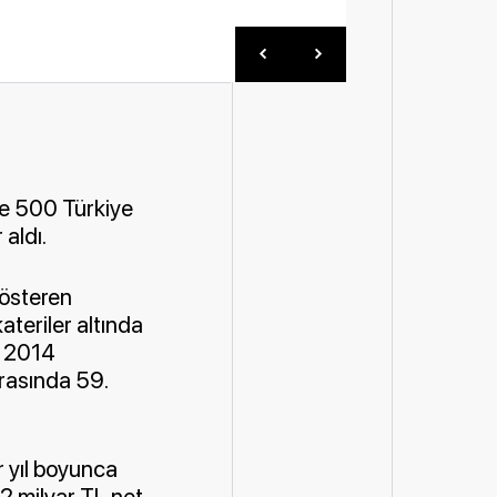
une 500 Türkiye
 aldı.
gösteren
kateriler altında
n 2014
arasında 59.
r yıl boyunca
,2 milyar TL net