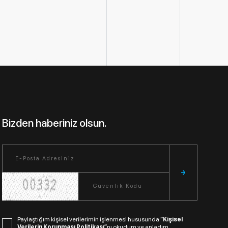
Bizden haberiniz olsun.
Paylaştığım kişisel verilerimin işlenmesi hususunda
“Kişisel
Verilerin Korunması Politikası”
nı okudum ve anladım.