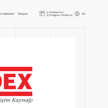
İş Ortaklarımız /
n Haberler
İletişim
EN
İş Ortağımız Olmak İçin