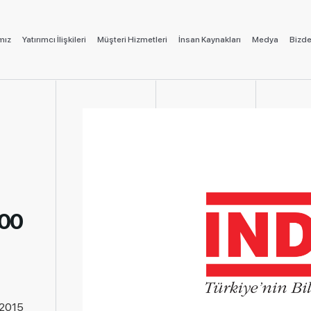
mız
Yatırımcı İlişkileri
Müşteri Hizmetleri
İnsan Kaynakları
Medya
Bizde
500
.2015