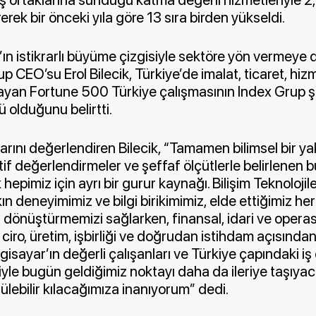
erek bir önceki yıla göre 13 sıra birden yükseldi.
’ın istikrarlı büyüme çizgisiyle sektöre yön vermeye 
up CEO’su Erol Bilecik, Türkiye’de imalat, ticaret, hiz
ayan Fortune 500 Türkiye çalışmasının Index Grup şirk
ü olduğunu belirtti.
rını değerlendiren Bilecik, “Tamamen bilimsel bir ya
tif değerlendirmeler ve şeffaf ölçütlerle belirlenen bu
hepimiz için ayrı bir gurur kaynağı. Bilişim Teknoloji
ın deneyimimiz ve bilgi birikimimiz, elde ettiğimiz her
a dönüştürmemizi sağlarken, finansal, idari ve oper
 ciro, üretim, işbirliği ve doğrudan istihdam açısından
lgisayar’ın değerli çalışanları ve Türkiye çapındaki iş 
iyle bugün geldiğimiz noktayı daha da ileriye taşıya
ülebilir kılacağımıza inanıyorum” dedi.