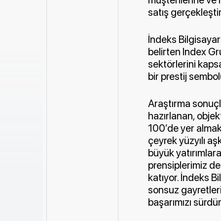
satış gerçekleştir
İndeks Bilgisayar
belirten Index Gr
sektörlerini kaps
bir prestij sembol
Araştırma sonuçla
hazırlanan, objek
100’de yer almak 
çeyrek yüzyılı aşk
büyük yatırımlar
prensiplerimiz de
katıyor. İndeks Bi
sonsuz gayretler
başarımızı sürdür