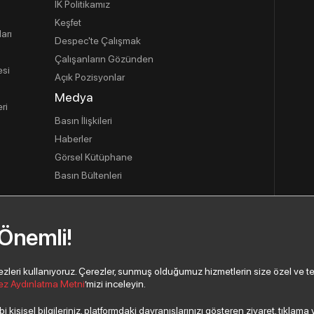
İK Politikamız
Keşfet
ları
Despec'te Çalışmak
Çalışanların Gözünden
esi
Açık Pozisyonlar
Medya
ri
Basın İlişkileri
Haberler
Görsel Kütüphane
Basın Bültenleri
 Önemli!
usu
eri kullanıyoruz. Çerezler, sunmuş olduğumuz hizmetlerin size özel ve tercih
ez Aydınlatma Metni
’mizi inceleyin.
 kişisel bilgileriniz, platformdaki davranışlarınızı gösteren ziyaret, tıklam