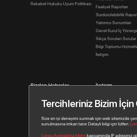
Rekabet Hukuku Uyum Politikası
Faaliyet Raporları
Sürdürülebilirlik Rapor
Yatırımcı Sunumları
Genel Kurul İç Yönerg
Sıkça Sorulan Sorular
Bilgi Toplumu Hizmetle
İletişim
Bizden Haberler
İletişim
İletişim Bilgilerimiz
Tercihleriniz Bizim İçin
İletişim Formu
Yeni İş Ortağı Başvur
Size en iyi deneyimi sunmak için web sitemizde çerezl
sunulmasına imkan tanır. Detaylı bilgi için lütfen
Çer
Çerez Aydınlatma Metni
kapsamında IP adresiniz gibi