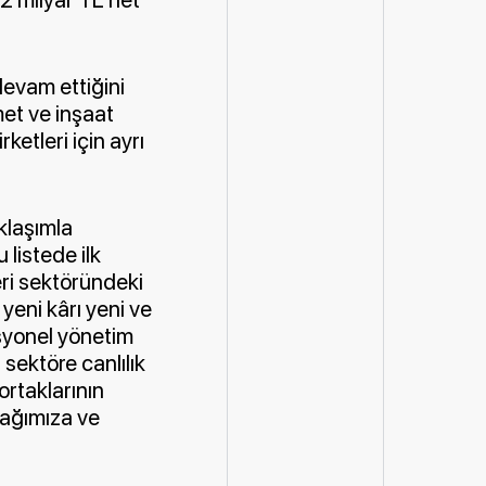
devam ettiğini
met ve inşaat
etleri için ayrı
klaşımla
 listede ilk
leri sektöründeki
 yeni kârı yeni ve
asyonel yönetim
 sektöre canlılık
ortaklarının
cağımıza ve