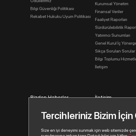
Ödüllerimiz
Kurumsal Yönetim
Bilgi Güvenliği Politikası
Finansal Veriler
Rekabet Hukuku Uyum Politikası
Faaliyet Raporları
Sürdürülebilirlik Rapor
Yatırımcı Sunumları
Genel Kurul İç Yönerg
Sıkça Sorulan Sorular
Bilgi Toplumu Hizmetle
İletişim
Bizden Haberler
İletişim
İletişim Bilgilerimiz
Tercihleriniz Bizim İçin
İletişim Formu
Yeni İş Ortağı Başvur
Size en iyi deneyimi sunmak için web sitemizde çerezl
sunulmasına imkan tanır. Detaylı bilgi için lütfen
Çer