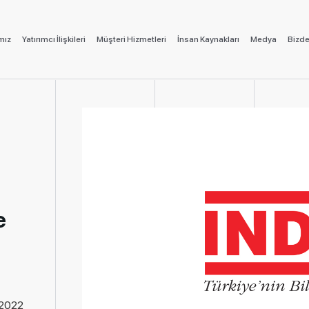
mız
Yatırımcı İlişkileri
Müşteri Hizmetleri
İnsan Kaynakları
Medya
Bizde
e
.2022