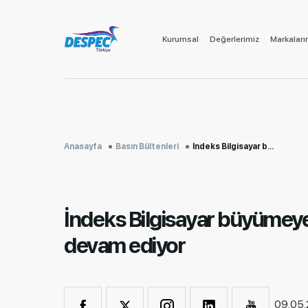
Kurumsal
Değerlerimiz
Markaları
Anasayfa
Basın Bültenleri
İndeks Bilgisayar b...
İndeks Bilgisayar büyümey
devam ediyor
09.05