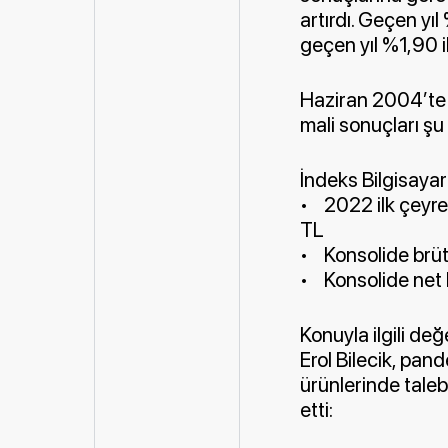
artırdı. Geçen yı
geçen yıl %1,90 
Haziran 2004’te 
mali sonuçları şu
İndeks Bilgisayar
• 2022 ilk çeyrek
TL
• Konsolide brüt
• Konsolide net 
Konuyla ilgili d
Erol Bilecik, pand
ürünlerinde taleb
etti: