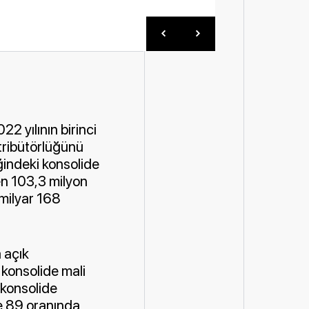
022 yılının birinci
stribütörlüğünü
ğindeki konsolide
en 103,3 milyon
 milyar 168
a açık
i konsolide mali
k konsolide
de 89 oranında