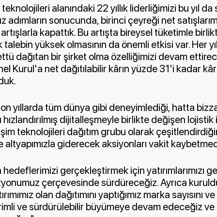
 teknolojileri alanındaki 22 yıllık liderliğimizi bu yıl 
ız adımların sonucunda, birinci çeyreği net satışları
rtışlarla kapattık. Bu artışta bireysel tüketimle birlik
k talebin yüksek olmasının da önemli etkisi var. Her yı
ü dağıtan bir şirket olma özelliğimizi devam ettire
el Kurul'a net dağıtılabilir kârın yüzde 31'i kadar kâr
duk.
 son yıllarda tüm dünya gibi deneyimlediği, hatta biz
hızlandırılmış dijitalleşmeyle birlikte değişen lojistik i
lişim teknolojileri dağıtım grubu olarak çeşitlendirdiğim
e altyapımızla giderecek aksiyonları vakit kaybetmed
a hedeflerimizi gerçekleştirmek için yatırımlarımızı g
izyonumuz çerçevesinde sürdüreceğiz. Ayrıca kuru
ırımımız olan dağıtımını yaptığımız marka sayısını ve ü
 verimli ve sürdürülebilir büyümeye devam edeceğiz 