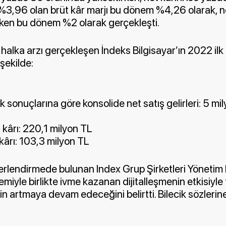
l %3,96 olan brüt kâr marjı bu dönem %4,26 olarak, ne
iken bu dönem %2 olarak gerçekleşti.
halka arzı gerçekleşen İndeks Bilgisayar’ın 2022 ilk
 şekilde:
 sonuçlarına göre konsolide net satış gelirleri: 5 mi
 kârı: 220,1 milyon TL
kârı: 103,3 milyon TL
eğerlendirmede bulunan Index Grup Şirketleri Yönetim
emiyle birlikte ivme kazanan dijitalleşmenin etkisiyle 
in artmaya devam edeceğini belirtti. Bilecik sözleri