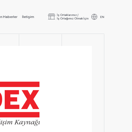
İş Ortaklarımız /
n Haberler
İletişim
EN
İş Ortağımız Olmak İçin