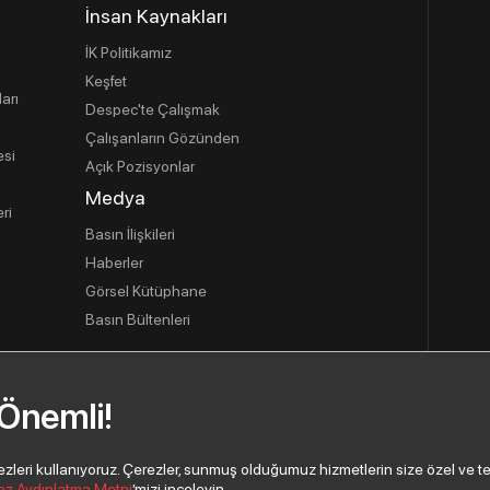
İnsan Kaynakları
İK Politikamız
Keşfet
ları
Despec'te Çalışmak
Çalışanların Gözünden
esi
Açık Pozisyonlar
Medya
ri
Basın İlişkileri
Haberler
Görsel Kütüphane
Basın Bültenleri
 Önemli!
usu
eri kullanıyoruz. Çerezler, sunmuş olduğumuz hizmetlerin size özel ve tercih
ez Aydınlatma Metni
’mizi inceleyin.