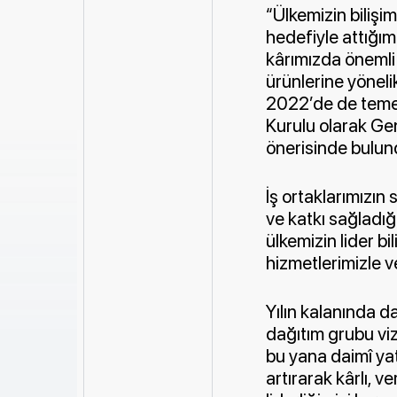
“Ülkemizin bilişim
hedefiyle attığım
kârımızda önemli a
ürünlerine yöneli
2022’de de temett
Kurulu olarak Gen
önerisinde bulun
İş ortaklarımızın
ve katkı sağladığı 
ülkemizin lider bi
hizmetlerimizle v
Yılın kalanında d
dağıtım grubu v
bu yana daimî yat
artırarak kârlı,