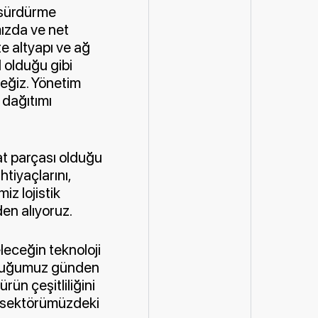
da sürdürme
mızda ve net
te altyapı ve ağ
l olduğu gibi
ceğiz. Yönetim
 dağıtımı
zat parçası olduğu
htiyaçlarını,
iz lojistik
en alıyoruz.
eleceğin teknoloji
lduğumuz günden
rün çeşitliliğini
ve sektörümüzdeki