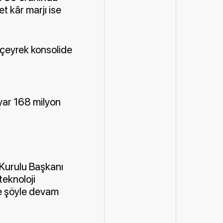
t kâr marjı ise
 çeyrek konsolide
lyar 168 milyon
 Kurulu Başkanı
teknoloji
ne şöyle devam