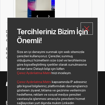
Tercihleriniz Bizim İçin
Despec AŞ olarak Hikvision tarafından düzenlenen Mena ND
Summit 2023 ödül töreninde “En İyi Distribütör – Hiksemi”
Önemli!
ödülüne layık görüldük.
Bizi bu kıymetli ödülle onurlandıran değerli üreticimiz
Size en iyi deneyimi sunmak için web sitemizde
Hikvision’a ve bu başarıya ulaşmamızı sağlayan değerli iş
çerezleri kullanıyoruz. Çerezler, sunmuş
ortaklarımıza çok teşekkür ederiz.
olduğumuz hizmetlerin size özel ve tercihlerinize
göre kişiselleştirilmiş içerikler olarak sunulmasına
imkan tanır. Detaylı bilgi için lütfen
Çerez Aydınlatma Metni
’mizi inceleyin.
Çerez Aydınlatma Metni
kapsamında IP adresiniz
© 2026 Copyright Despec A.Ş. Tüm hakları saklıdır.
gibi kişisel bilgileriniz, platformdaki davranışlarınızı
gösteren ziyaret, tıklama ve gezinme verilerinizin
hedefleme, reklam ve sosyal medya çerezleri
vasıtasıyla işlenmesi amacıyla çerezlerin hizmet
Bizden haberiniz olsun.
sağlayıcıları yurt dışında mukim Linkedin