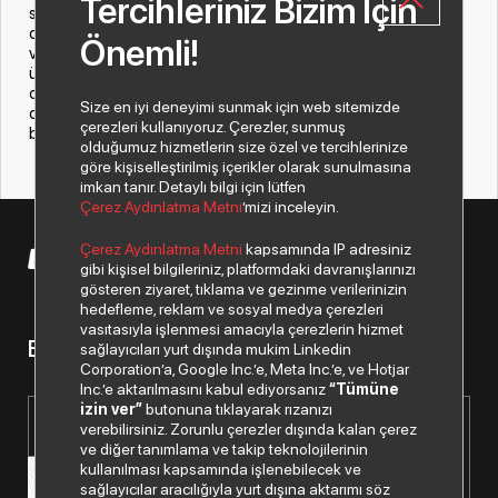
Tercihleriniz Bizim İçin
sahadaki emeğinin, iş ortaklarımızla kurduğumuz güvene
dayalı ilişkilerin ve doğru stratejilerimizin bir sonucudur. Bu
Önemli!
vesileyle, bizi bu değerli ödüllerle onurlandıran kıymetli
üreticimiz HP'ye ve bu başarıyı mümkün kılan tüm iş
ortaklarımıza yürekten teşekkür ediyoruz. Önümüzdeki
Size en iyi deneyimi sunmak için web sitemizde
dönemde de sektörümüze değer katmayı ve pazardaki
çerezleri kullanıyoruz. Çerezler, sunmuş
büyümemizi kararlılıkla sürdürmeyi hedefliyoruz.”
olduğumuz hizmetlerin size özel ve tercihlerinize
göre kişiselleştirilmiş içerikler olarak sunulmasına
imkan tanır. Detaylı bilgi için lütfen
Çerez Aydınlatma Metni
’mizi inceleyin.
Çerez Aydınlatma Metni
kapsamında IP adresiniz
© 2026 Copyright Despec A.Ş. Tüm hakları saklıdır.
gibi kişisel bilgileriniz, platformdaki davranışlarınızı
gösteren ziyaret, tıklama ve gezinme verilerinizin
hedefleme, reklam ve sosyal medya çerezleri
vasıtasıyla işlenmesi amacıyla çerezlerin hizmet
Bizden haberiniz olsun.
sağlayıcıları yurt dışında mukim Linkedin
Corporation’a, Google Inc.’e, Meta Inc.’e, ve Hotjar
Inc.’e aktarılmasını kabul ediyorsanız
“Tümüne
izin ver”
butonuna tıklayarak rızanızı
verebilirsiniz. Zorunlu çerezler dışında kalan çerez
ve diğer tanımlama ve takip teknolojilerinin
kullanılması kapsamında işlenebilecek ve
sağlayıcılar aracılığıyla yurt dışına aktarımı söz