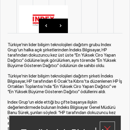
Türkiye'nin lider bilişim teknolojileri dağıtım grubu Index
Grup'un halka açık şirketlerinden İndeks Bilgisayar, HP
tarafından dokuzuncu kez üst üste “En Yüksek Ciro Yapan
Dağıtıcı” ödülüne layık görülürken, aynı törende “En Yüksek
Büyüme Gösteren Dağıtıcı” ödülünün de sahibi oldu.
Türkiye'nin lider bilişim teknolojileri dağıtım şirketi İndeks
Bilgisayar, HP tarafından 6 Ocak'ta Kıbrıs'ta düzenlenen HP İş
Ortakları Toplantısı'nda “En Yüksek Ciro Yapan Dağıtıcı” ve
“En Yüksek Büyüme Gösteren Dağıtıcı” ödüllerini aldı.
Index Grup'un elde ettiği bu çifte başarıya ilişkin
değerlendirmede bulunan İndeks Bilgisayar Genel Müdürü
Banu Sürek, şunları söyledi: “HP tarafından dokuzuncu kez
üst üste ‘En Yüksek Ciro Yapan Dağıtıcı' ödülünü almak ve
aynı zamanda ‘En Yüksek Büyüme Gösteren Dağıtıcı'
seçilmek bizim için büyük bir gurur. Bu ödüller; ekiplerimizin