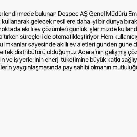
değerlendirmede bulunan Despec AŞ Genel Müdürü Em
li kullanarak gelecek nesillere daha iyi bir dünya bır
oktada akıllı ev çözümleri günlük işlerimizde kulland
tırken süreçleri de otomatikleştiriyor. Hem kullanı
imkanlar sayesinde akıllı ev aletleri günden güne d
’de tek distribütörü olduğumuz Aqara’nın gelişmiş çö
n ve iş yerlerinin enerji tüketimine büyük katkı sağlı
hlerin yaygınlaşmasında pay sahibi olmanın mutlulu