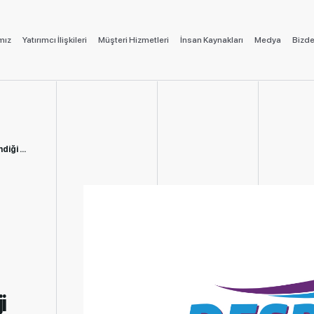
mız
Yatırımcı İlişkileri
Müşteri Hizmetleri
İnsan Kaynakları
Medya
Bizde
Enerji Tüket...
i