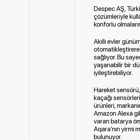
Despec AŞ, Türkiy
çözümleriyle kull
konforlu olmaları
Akıllı evler günü
otomatikleştirere
sağlıyor. Bu sayed
yaşanabilir bir d
iyileştirebiliyor.
Hareket sensörü, 
kaçağı sensörleri
ürünleri, markanı
Amazon Alexa gibi
varan batarya ömr
Aqara’nın yirmi m
bulunuyor.