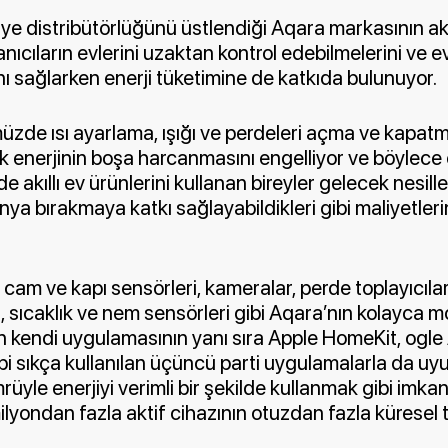
e distribütörlüğünü üstlendiği Aqara markasının akıl
anıcıların evlerini uzaktan kontrol edebilmelerini ve
nı sağlarken enerji tüketimine de katkıda bulunuyor.
müzde ısı ayarlama, ışığı ve perdeleri açma ve kapatma
k enerjinin boşa harcanmasını engelliyor ve böylece 
e akıllı ev ürünlerini kullanan bireyler gelecek nesill
ünya bırakmaya katkı sağlayabildikleri gibi maliyetleri
cam ve kapı sensörleri, kameralar, perde toplayıcılar
, sıcaklık ve nem sensörleri gibi Aqara’nın kolayca m
n kendi uygulamasının yanı sıra Apple HomeKit, ogle
 sıkça kullanılan üçüncü parti uygulamalarla da uyu
üyle enerjiyi verimli bir şekilde kullanmak gibi imka
ilyondan fazla aktif cihazının otuzdan fazla küresel