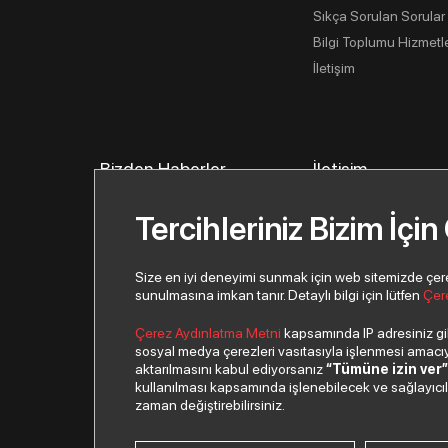
Sıkça Sorulan Sorular
Bilgi Toplumu Hizmetle
İletişim
Bizden Haberler
İletişim
İletişim Bilgilerimiz
Tercihleriniz Bizim İçin
İletişim Formu
Yeni İş Ortağı Başvur
Size en iyi deneyimi sunmak için web sitemizde çerezl
sunulmasına imkan tanır. Detaylı bilgi için lütfen
Çer
Çerez Aydınlatma Metni
kapsamında IP adresiniz gibi
sosyal medya çerezleri vasıtasıyla işlenmesi amacıyla
aktarılmasını kabul ediyorsanız
“Tümüne izin ver
kullanılması kapsamında işlenebilecek ve sağlayıcılar 
© 2026 Copyright Despec A.Ş. Tüm hakları saklıdır.
zaman değiştirebilirsiniz.