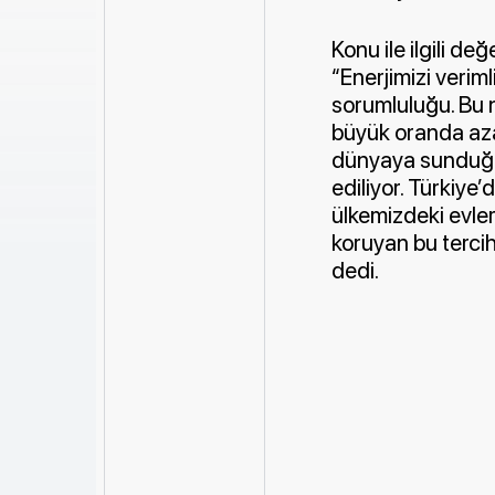
Konu ile ilgili 
“Enerjimizi verim
sorumluluğu. Bu n
büyük oranda azal
dünyaya sunduğu 
ediliyor. Türkiye
ülkemizdeki evleri
koruyan bu terci
dedi.