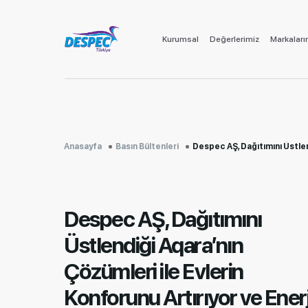
Kurumsal
Değerlerimiz
Markaları
Anasayfa
Basın Bültenleri
Despec AŞ, Dağıtımını Üstlendiği Aqara’nın Çözümleri ile Evlerin Konforunu Artırıyor ve 
Despec AŞ, Dağıtımını
Üstlendiği Aqara’nın
Çözümleri ile Evlerin
Konforunu Artırıyor ve Enerj