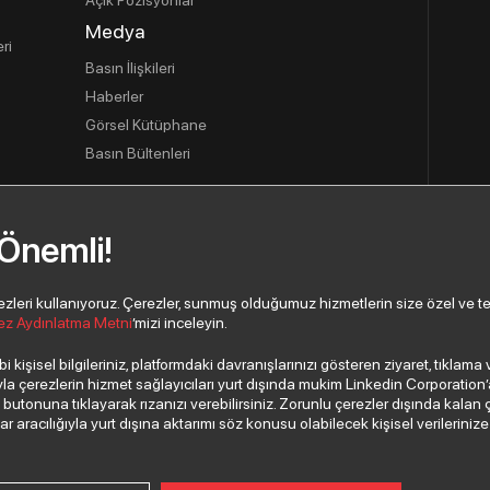
Açık Pozisyonlar
Medya
ri
Basın İlişkileri
Haberler
Görsel Kütüphane
Basın Bültenleri
 Önemli!
usu
eri kullanıyoruz. Çerezler, sunmuş olduğumuz hizmetlerin size özel ve tercih
ez Aydınlatma Metni
’mizi inceleyin.
 kişisel bilgileriniz, platformdaki davranışlarınızı gösteren ziyaret, tıklam
 çerezlerin hizmet sağlayıcıları yurt dışında mukim Linkedin Corporation’a, 
”
butonuna tıklayarak rızanızı verebilirsiniz. Zorunlu çerezler dışında kalan 
aracılığıyla yurt dışına aktarımı söz konusu olabilecek kişisel verilerinize i