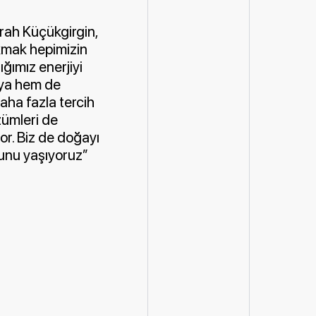
rah Küçükgirgin,
akmak hepimizin
ığımız enerjiyi
cıya hem de
aha fazla tercih
zümleri de
yor. Biz de doğayı
ğunu yaşıyoruz”