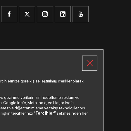
lerinize göre kişiselleştirilmiş içerikler olarak
a ve gezinme verilerinizin hedefleme, reklam ve
Google Inc.’e, Meta Inc.’e, ve Hotjar Inc.’e
Çağrı Merkezi
çerez ve diğer tanımlama ve takip teknolojilerinin
lişkin tercihlerinizi
“Tercihler”
sekmesinden her
0850
200 2 888