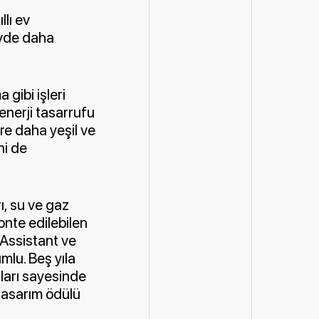
lı ev
 evde daha
 gibi işleri
enerji tasarrufu
ere daha yeşil ve
ni de
ı, su ve gaz
onte edilebilen
 Assistant ve
mlu. Beş yıla
nları sayesinde
 tasarım ödülü