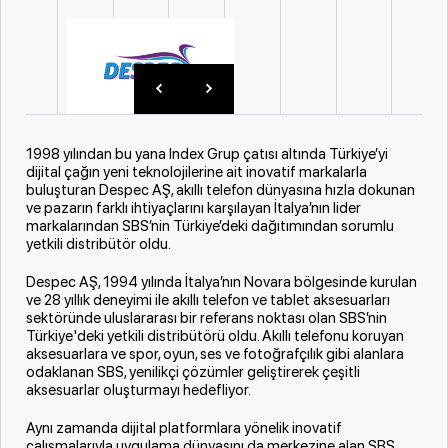
1998 yılından bu yana Index Grup çatısı altında Türkiye’yi
dijital çağın yeni teknolojilerine ait inovatif markalarla
buluşturan Despec AŞ, akıllı telefon dünyasına hızla dokunan
ve pazarın farklı ihtiyaçlarını karşılayan İtalya’nın lider
markalarından SBS’nin Türkiye’deki dağıtımından sorumlu
yetkili distribütör oldu.
Despec AŞ, 1994 yılında İtalya’nın Novara bölgesinde kurulan
ve 28 yıllık deneyimi ile akıllı telefon ve tablet aksesuarları
sektöründe uluslararası bir referans noktası olan SBS’nin
Türkiye'deki yetkili distribütörü oldu. Akıllı telefonu koruyan
aksesuarlara ve spor, oyun, ses ve fotoğrafçılık gibi alanlara
odaklanan SBS, yenilikçi çözümler geliştirerek çeşitli
aksesuarlar oluşturmayı hedefliyor.
Aynı zamanda dijital platformlara yönelik inovatif
çalışmalarıyla uygulama dünyasını da merkezine alan SBS,