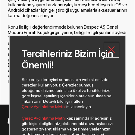
kullanıcıların yaşam tarzlarını iyileştirmeyi hedefleyerek iOS ve
Android cihazlar için geliştirdiği uygulamalarla aksesuarlarının
katma değerini artırıyor.
Konu ile ilgili değerlendirmede bulunan Despec AŞ Genel
Müdürü Emrah Küçükgirgin yeni iş birliği ile ilgili şunları söyledi:
“Köklü bir İtalyan markası olan SBS, akıllı telefon ve tablet
aksesuarları sektöründe önemli bir aktör. Günümüzün hızla
dijitalleşen dünyasında akıllı cihazlar için geliştirdiği
Tercihleriniz Bizim İçin
aksesuarların yanı sıra bu aksesuarları destekleyen
yazılımlarıyla SBS, katma değerini fazlasıyla artıran bir şirket.
Önemli!
Bunun gibi pek çok sebepten ötürü SBS ile yapmış
olduğumuz iş birliğinin gücümüze güç kattığını düşünüyoruz
ve Türkiye pazarına satışını yapan distribütör olmaktan
Size en iyi deneyimi sunmak için web sitemizde
mutluluk duyuyoruz.”
çerezleri kullanıyoruz. Çerezler, sunmuş
olduğumuz hizmetlerin size özel ve tercihlerinize
göre kişiselleştirilmiş içerikler olarak sunulmasına
imkan tanır. Detaylı bilgi için lütfen
Çerez Aydınlatma Metni
’mizi inceleyin.
Çerez Aydınlatma Metni
kapsamında IP adresiniz
© 2026 Copyright Despec A.Ş. Tüm hakları saklıdır.
gibi kişisel bilgileriniz, platformdaki davranışlarınızı
gösteren ziyaret, tıklama ve gezinme verilerinizin
hedefleme, reklam ve sosyal medya çerezleri